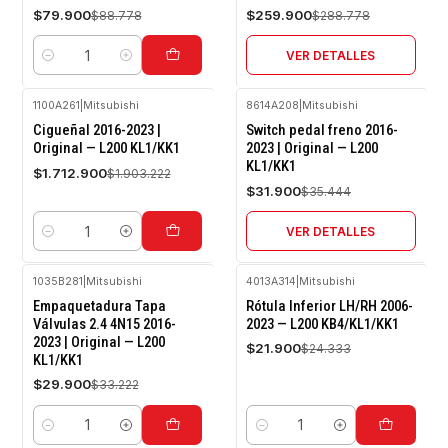
$79.900
$259.900
$88.778
$288.778
VER DETALLES
Cantidad
1100A261
|
Mitsubishi
8614A208
|
Mitsubishi
-10%
-10%
Cigueñal 2016-2023 |
Switch pedal freno 2016-
OFF
OFF
Original — L200 KL1/KK1
2023 | Original — L200
KL1/KK1
Agotado
$1.712.900
$1.903.222
$31.900
$35.444
VER DETALLES
Cantidad
1035B281
|
Mitsubishi
4013A314
|
Mitsubishi
-10%
-10%
Empaquetadura Tapa
Rótula Inferior LH/RH 2006-
OFF
OFF
Válvulas 2.4 4N15 2016-
2023 — L200 KB4/KL1/KK1
2023 | Original — L200
$21.900
$24.333
KL1/KK1
$29.900
$33.222
Cantidad
Cantidad