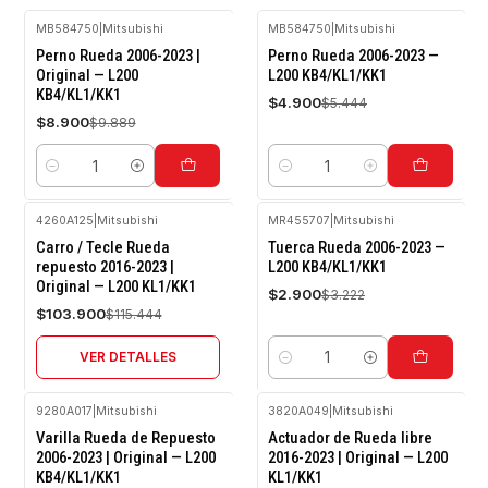
MB584750
|
Mitsubishi
MB584750
|
Mitsubishi
-10%
-10%
Perno Rueda 2006-2023 |
Perno Rueda 2006-2023 —
OFF
OFF
Original — L200
L200 KB4/KL1/KK1
KB4/KL1/KK1
$4.900
$5.444
$8.900
$9.889
Cantidad
Cantidad
4260A125
|
Mitsubishi
MR455707
|
Mitsubishi
-10%
-10%
Carro / Tecle Rueda
Tuerca Rueda 2006-2023 —
OFF
OFF
repuesto 2016-2023 |
L200 KB4/KL1/KK1
Original — L200 KL1/KK1
Agotado
$2.900
$3.222
$103.900
$115.444
VER DETALLES
Cantidad
9280A017
|
Mitsubishi
3820A049
|
Mitsubishi
-10%
-10%
Varilla Rueda de Repuesto
Actuador de Rueda libre
OFF
OFF
2006-2023 | Original — L200
2016-2023 | Original — L200
KB4/KL1/KK1
KL1/KK1
Agotado